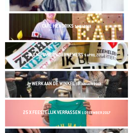
CAFÉ HENDRIKS
1 MEI 2018
4 X NIEUWE ONDERNEMERS
9 APRIL 2018
WERK AAN DE WINKEL
10 JANUARI 2018
25 X FEESTELIJK VERRASSEN
1 DECEMBER 2017