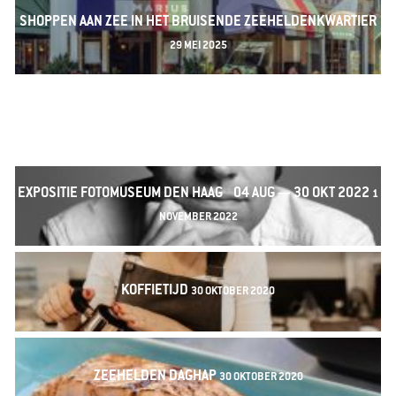
SHOPPEN AAN ZEE IN HET BRUISENDE ZEEHELDENKWARTIER
29 MEI 2025
WINTER WONDER EXPERIENCE 20 T/M 23 DECEMBER 2024
12
DECEMBER 2024
EXPOSITIE FOTOMUSEUM DEN HAAG ​​​​​​​04 AUG — 30 OKT 2022
1
NOVEMBER 2022
KOFFIETIJD
30 OKTOBER 2020
ZEEHELDEN DAGHAP
30 OKTOBER 2020