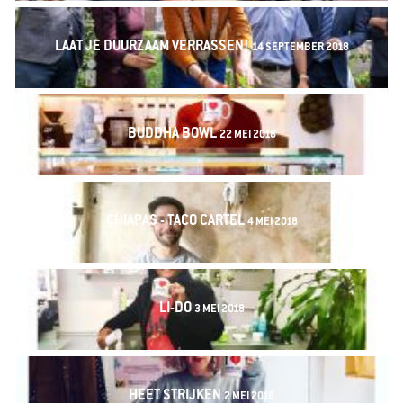
LAAT JE DUURZAAM VERRASSEN!
14 SEPTEMBER 2018
BUDDHA BOWL
22 MEI 2018
CHIAPAS - TACO CARTEL
4 MEI 2018
LI-DO
3 MEI 2018
HEET STRIJKEN
2 MEI 2018