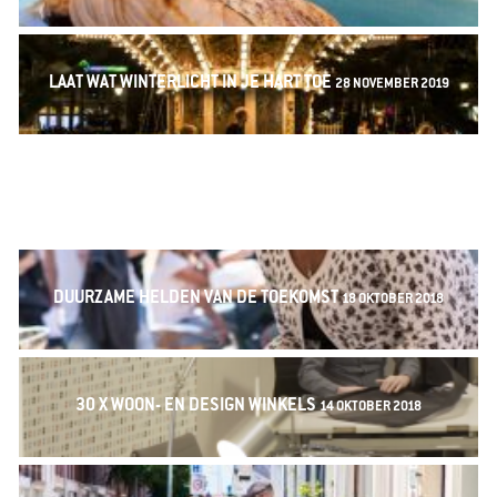
LAAT WAT WINTERLICHT IN JE HART TOE
28 NOVEMBER 2019
26 MAART 2019
DUURZAME HELDEN VAN DE TOEKOMST
18 OKTOBER 2018
30 X WOON- EN DESIGN WINKELS
14 OKTOBER 2018