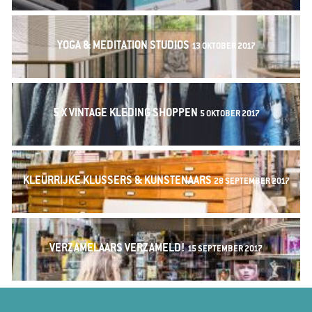
YOGA & MEDITATION STUDIOS
13 OKTOBER 2017
5 X VINTAGE KLEDING SHOPPEN
5 OKTOBER 2017
KLEURRIJKE KLUSSERS & KUNSTENAARS
28 SEPTEMBER 2017
VERZAMELAARS VERZAMELD!
15 SEPTEMBER 2017