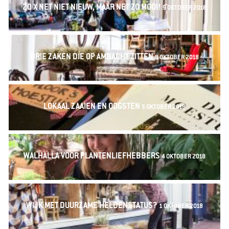
20 X NET NIET NIEUW, MAAR NET ZO MOOI!
9 OKTOBER 2018
DRIE ZAKEN DIE OP AMBACHT ZITTEN
8 OKTOBER 2018
LOKAAL ZAAIEN EN OOGSTEN
5 OKTOBER 2018
WALHALLA VOOR PLANTENLIEFHEBBERS
4 OKTOBER 2018
WIJK MET DUURZAME HELDENSTATUS?
1 OKTOBER 2018