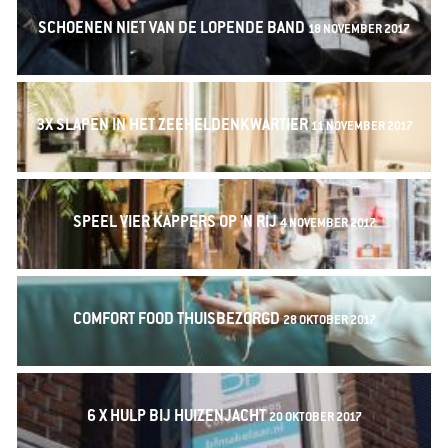
SCHOENEN NIET VAN DE LOPENDE BAND
18 NOVEMBER 2017
3X SLAPEN IN HET ZEEHELDENKWARTIER
11 NOVEMBER 2017
SPEEL VIER KAPPERS OP 'N RIJ
4 NOVEMBER 2017
COMFORT FOOD THUISBEZORGD
28 OKTOBER 2017
6 X HULP BIJ HUIZENJACHT
20 OKTOBER 2017