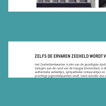
ZELFS DE ERVAREN ZEEHELD WORDT V
Het Zeeheldenkwartier is één van de gezelligste sta
Gelegen aan de rand van de Haagse binnenstad, is dit
authentieke winkeltjes, sympathieke restaurantjes en
prachtige jugendstilpanden vindt. Geen wonder dus 
enorm geliefd is bij de Haagse locals. De belangrijkst
Hendrikstraat, Zoutmanstraat, en Piet Heinstraat. In d
verscheidenheid aan leuke woonwinkels, trendy design
winkels, supermarkten en tal van speciaalzaken met
zeker een bezoek waard als je net even wat anders wi