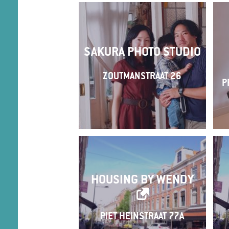
SAKURA PHOTO STUDIO
ZOUTMANSTRAAT 26
P
HOUSING BY WENDY
PIET HEINSTRAAT 77A