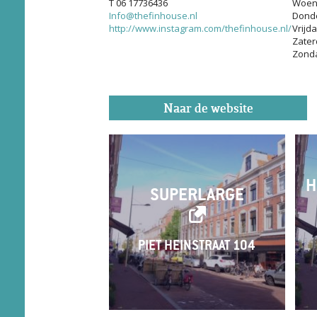
T 06 17736436
Woen
Info@thefinhouse.nl
Dond
http://www.instagram.com/thefinhouse.nl/
Vrijd
Zater
Zond
Naar de website
H
SUPERLARGE
PIET HEINSTRAAT 104