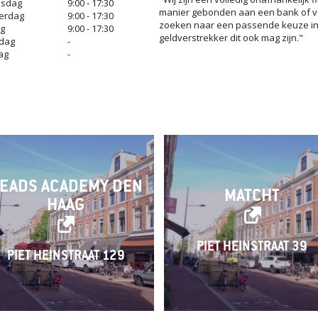
sdag
9:00 - 17:30
manier gebonden aan een bank of verz
erdag
9:00 - 17:30
zoeken naar een passende keuze in j
ag
9:00 - 17:30
geldverstrekker dit ook mag zijn."
dag
-
ag
-
EADS ACADEMY DEN
MATCHT
HAAG
PIET HEINSTRAAT 39
PIET HEINSTRAAT 129