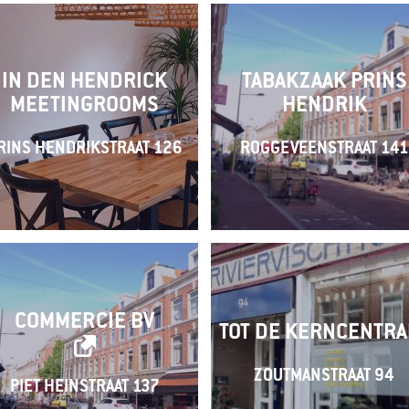
IN DEN HENDRICK
TABAKZAAK PRINS
MEETINGROOMS
HENDRIK
RINS HENDRIKSTRAAT 126
ROGGEVEENSTRAAT 141
COMMERCIE BV
TOT DE KERNCENTRA
ZOUTMANSTRAAT 94
PIET HEINSTRAAT 137