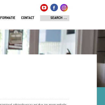
NFORMATIE
CONTACT
 financieel adviesbureau en dus op geen enkele