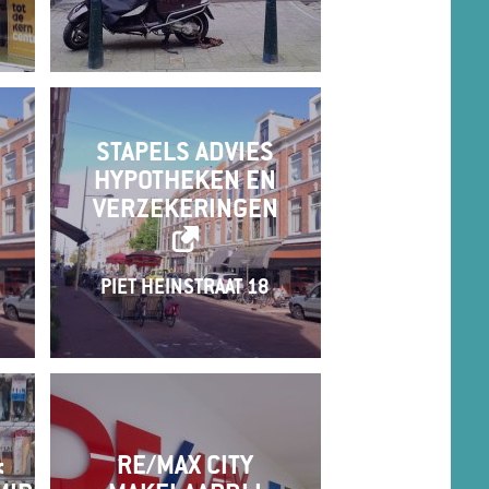
STAPELS ADVIES
HYPOTHEKEN EN
VERZEKERINGEN
PIET HEINSTRAAT 18
&
RE/MAX CITY