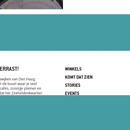
ERRAST!
WINKELS
KOMT DAT ZIEN
dswijken van Den Haag.
 de buurt waar je veel
STORIES
 cafés, zonnige pleinen en
dat het Zeeheldenkwartier
EVENTS
e winkelstraten zijn de Prins
eze straten vind je een
INFORMATIE
winkels, galeries, vintage
CONTACT
 bijzonder aanbod. Kortom:
lt!