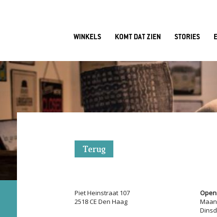
WINKELS
KOMT DAT ZIEN
STORIES
Terug
Piet Heinstraat 107
Openi
2518 CE Den Haag
Maan
Dins