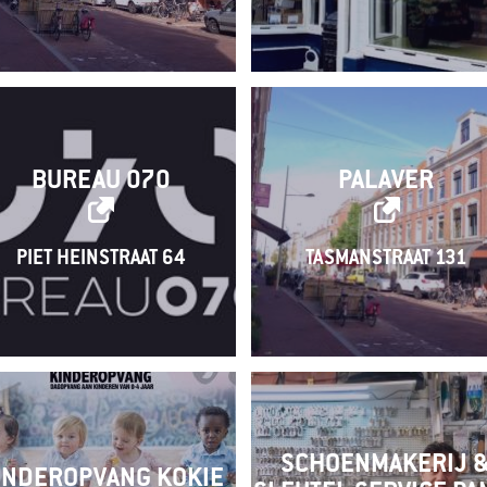
BUREAU 070
PALAVER
PIET HEINSTRAAT 64
TASMANSTRAAT 131
SCHOENMAKERIJ 
INDEROPVANG KOKIE