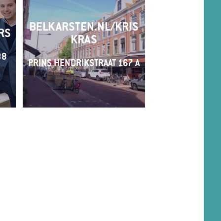
BELKARSTEN.NL/KRIS
RS
KRAS
38
PRINS HENDRIKSTRAAT 167 A