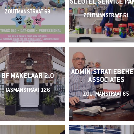
SLEUTEL SERVICE PA
ZOUTMANSTRAAT 63
ZOUTMANSTRAAT 51
ADMINISTRATIEBEH
BF MAKELAAR 2.0
ASSOCIATES
TASMANSTRAAT 126
ZOUTMANSTRAAT 85